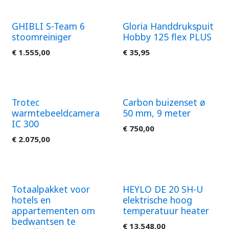
GHIBLI S-Team 6
Gloria Handdrukspuit
stoomreiniger
Hobby 125 flex PLUS
€
1.555,00
€
35,95
Trotec
Carbon buizenset ø
warmtebeeldcamera
50 mm, 9 meter
IC 300
€
750,00
€
2.075,00
Totaalpakket voor
HEYLO DE 20 SH-U
hotels en
elektrische hoog
appartementen om
temperatuur heater
bedwantsen te
€
13.548,00