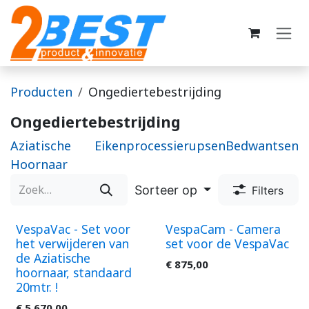
Overslaan naar inhoud
Producten
Ongediertebestrijding
Ongediertebestrijding
Aziatische
Eikenprocessierupsen
Bedwantsen
Hoornaar
Sorteer op
Filters
VespaVac - Set voor
VespaCam - Camera
het verwijderen van
set voor de VespaVac
de Aziatische
€
875,00
hoornaar, standaard
20mtr. !
€
5.670,00