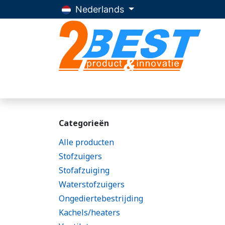
Overslaan naar inhoud
Nederlands
Home
Producten
Advies
Over 2Be
Categorieën
Alle producten
Stofzuigers
Stofafzuiging
Waterstofzuigers
Ongediertebestrijding
Kachels/heaters