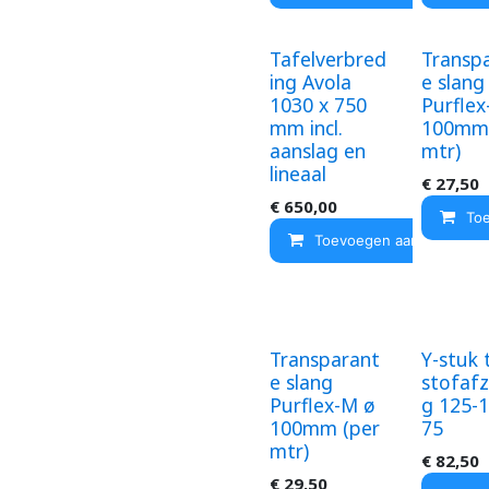
Tafelverbred
Transp
ing Avola
e slang
1030 x 750
Purflex
mm incl.
100mm 
aanslag en
mtr)
lineaal
€
27,50
€
650,00
To
Toevoegen aan winkelma
Transparant
Y-stuk t
e slang
stofafz
Purflex-M ø
g 125-1
100mm (per
75
mtr)
€
82,50
€
29,50