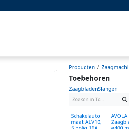
st
Projecten
Blog
Hoornaarset
Producten
Zaagmachi
Toebehoren
Zaagbladen
Slangen
Schakelauto
AVOLA
maat ALV10,
Zaagbl
​5 polig 16A
ø400 