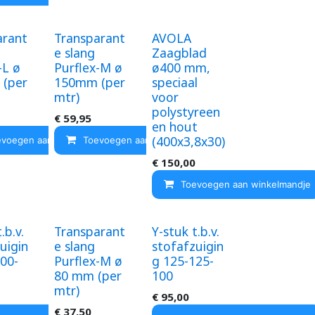
arant
Transparant
AVOLA
e slang
Zaagblad
-L ø
Purflex-M ø
ø400 mm,
(per
150mm (per
speciaal
mtr)
voor
polystyreen
€
59,95
en hout
(400x3,8x30)
evoegen aan winkelmandje
Toevoegen aan winkelmandje
ndje
€
150,00
Toevoegen aan winkelmandje
.b.v.
Transparant
Y-stuk t.b.v.
uigin
e slang
stofafzuigin
00-
Purflex-M ø
g 125-125-
80 mm (per
100
mtr)
€
95,00
€
37,50