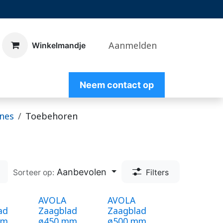
Aanmelden
​Winkelmandje
Nee
m contact op
nes
Toebehoren
Aanbevolen
Sorteer op:
Filters
AVOLA
AVOLA
ad
Zaagblad
Zaagblad
mm,
ø450 mm,
ø500 mm,