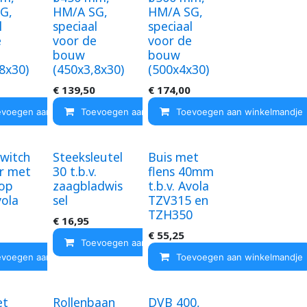
G,
HM/A SG,
HM/A SG,
l
speciaal
speciaal
e
voor de
voor de
bouw
bouw
8x30)
(450x3,8x30)
(500x4x30)
ndje
€
139,50
€
174,00
evoegen aan winkelmandje
Toevoegen aan winkelmandje
Toevoegen aan winkelmandje
witch
Steeksleutel
Buis met
er met
30 t.b.v.
flens 40mm
op
zaagbladwis
t.b.v. Avola
vola
sel
TZV315 en
TZH350
€
16,95
€
55,25
Toevoegen aan winkelmandje
evoegen aan winkelmandje
Toevoegen aan winkelmandje
et
Rollenbaan
DVB 400,