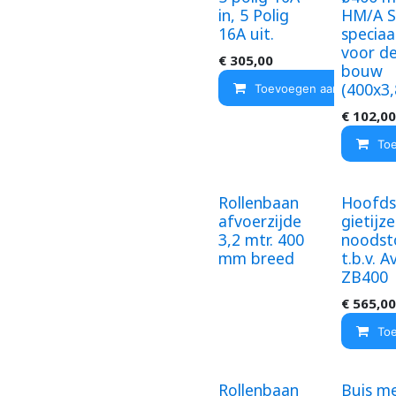
in, 5 Polig
HM/A S
16A uit.
speciaa
voor d
€
305,00
bouw
(400x3,
Toevoegen aan winkelma
€
102,00
To
Rollenbaan
Hoofds
afvoerzijde
gietijz
3,2 mtr. 400
noodst
mm breed
t.b.v. A
ZB400
€
565,00
To
Rollenbaan
Buis m