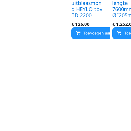
uitblaasmon
lengte
d HEYLO tbv
7600m
TD 2200
Ø˜205
€
126,00
€
1.252,
Toevoegen aan winkelma
Toe