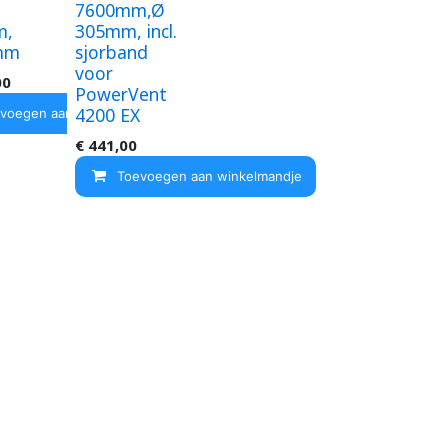
7600mm,Ø
m,
305mm, incl.
mm
sjorband
voor
00
PowerVent
4200 EX
ndje
voegen aan winkelmandje
€
441,00
Toevoegen aan winkelmandje