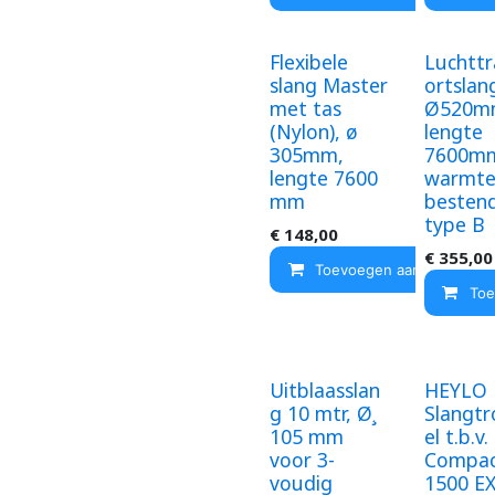
Flexibele
Luchtt
slang Master
ortslan
met tas
Ø520m
(Nylon), ø
lengte
305mm,
7600m
lengte 7600
warmt
mm
bestend
type B
€
148,00
€
355,00
Toevoegen aan winkelma
Toe
Uitblaasslan
HEYLO
g 10 mtr, Ø¸
Slangt
105 mm
el t.b.v.
voor 3-
Compa
voudig
1500 EX