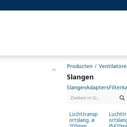
st
Projecten
Blog
Hoornaarset
Producten
Ventilatore
Slangen
Slangen
Adapters
Filterk
Luchttransp
Luchtt
ortslang, ø
ortslan
205mm,
Ø420m