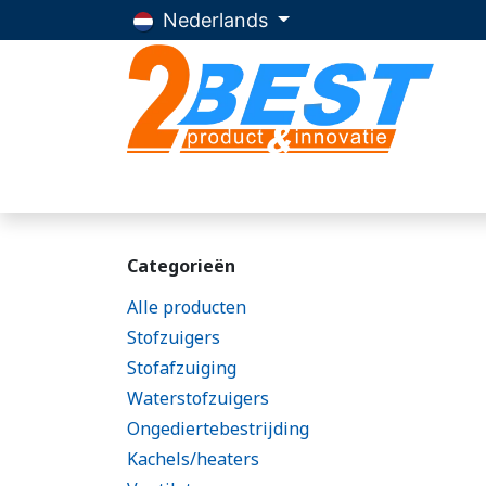
Overslaan naar inhoud
Nederlands
Home
Producten
Advies
Over 2Be
Categorieën
Alle producten
Stofzuigers
Stofafzuiging
Waterstofzuigers
Ongediertebestrijding
Kachels/heaters