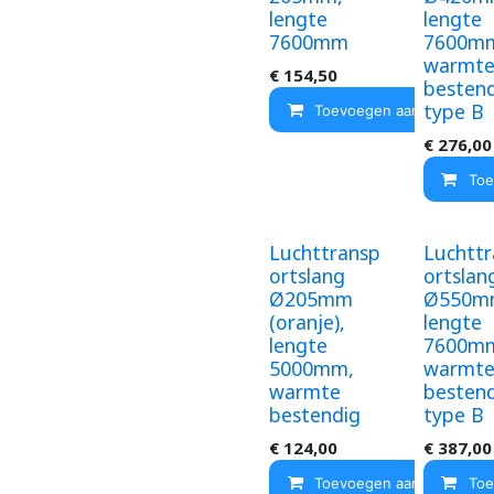
lengte
lengte
7600mm
7600m
warmt
€
154,50
bestend
type B
Toevoegen aan winkelma
€
276,00
Toe
Luchttransp
Luchtt
ortslang
ortslan
Ø205mm
Ø550m
(oranje),
lengte
lengte
7600m
5000mm,
warmt
warmte
bestend
bestendig
type B
€
124,00
€
387,00
Toevoegen aan winkelma
Toe