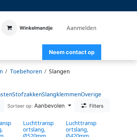
Aanmelden
​Winkelmandje
Nee
m contact op
n
Toebehoren
Slangen
asten
Stofzakken
Slangklemmen
Overige
Aanbevolen
Sorteer op:
Filters
ransp
Luchttransp
Luchttransp
g,
ortslang,
ortslang,
m,
Ø520mm,
Ø420mm,