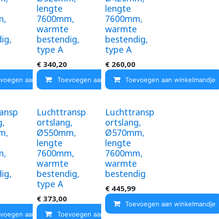
lengte
lengte
m,
7600mm,
7600mm,
e
warmte
warmte
ig,
bestendig,
bestendig,
type A
type A
ndje
€
340,20
€
260,00
voegen aan winkelmandje
Toevoegen aan winkelmandje
Toevoegen aan winkelmandje
ransp
Luchttransp
Luchttransp
g,
ortslang,
ortslang,
m,
Ø550mm,
Ø570mm,
lengte
lengte
m,
7600mm,
7600mm,
e
warmte
warmte
ig,
bestendig,
bestendig
type A
€
445,99
€
373,00
Toevoegen aan winkelmandje
ndje
voegen aan winkelmandje
Toevoegen aan winkelmandje