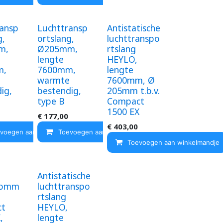
ransp
Luchttransp
Antistatische
g,
ortslang,
luchttranspo
m,
Ø205mm,
rtslang
lengte
HEYLO,
m,
7600mm,
lengte
e
warmte
7600mm, Ø
ig,
bestendig,
205mm t.b.v.
type B
Compact
1500 EX
€
177,00
ndje
€
403,00
voegen aan winkelmandje
Toevoegen aan winkelmandje
Toevoegen aan winkelmandje
Antistatische
romm
luchttranspo
rtslang
ct
HEYLO,
,
lengte