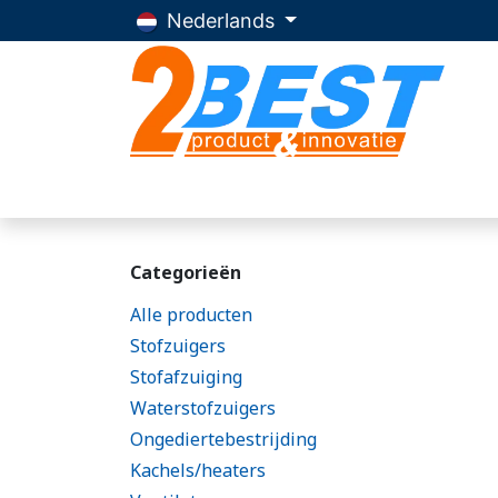
Overslaan naar inhoud
Nederlands
Home
Producten
Advies
Over 2Be
Categorieën
Alle producten
Stofzuigers
Stofafzuiging
Waterstofzuigers
Ongediertebestrijding
Kachels/heaters