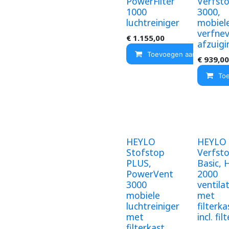
PowerFilter
Verfst
1000
3000,
luchtreiniger
mobiel
verfnev
€
1.155,00
afzuigi
Toevoegen aan winkelma
€
939,00
To
HEYLO
HEYLO
Stofstop
Verfst
PLUS,
Basic, 
PowerVent
2000
3000
ventila
mobiele
met
luchtreiniger
filterka
met
incl. fil
filterkast