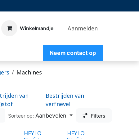
Aanmelden
​Winkelmandje
Nee
m contact op
gers
Machines
trijden van
Bestrijden van
n)stof
verfnevel
Aanbevolen
Sorteer op:
Filters
HEYLO
HEYLO