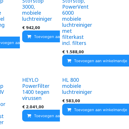
op
Stofstop
Stofstop,
3000,
PowerVent
e
mobiele
6000
el
luchtreiniger
mobiele
ng
luchtreiniger
€
942,00
met
ndje
filterkast
Toevoegen aan winkelmandje
incl. filters
evoegen aan winkelmandje
€
1.588,00
Toevoegen aan winkelmandje
HEYLO
HL 800
op
PowerFilter
mobiele
HV
1400 tegen
luchtreiniger
virussen
€
583,00
tor
€
2.041,00
Toevoegen aan winkelmandje
st
Toevoegen aan winkelmandje
ter