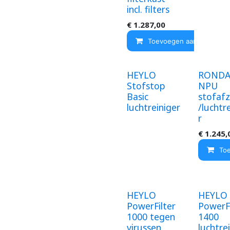
incl. filters
€
1.287,00
Toevoegen aan winkelma
HEYLO
RONDA
Stofstop
NPU
Basic
stofafz
luchtreiniger
/luchtr
r
€
1.245,
To
HEYLO
HEYLO
PowerFilter
PowerFi
1000 tegen
1400
virussen
luchtre