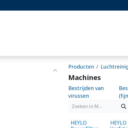
st
Projecten
Blog
Hoornaarset
Producten
Luchtreini
Machines
Bestrijden van
Bes
virussen
(fij
HEYLO
HEYLO