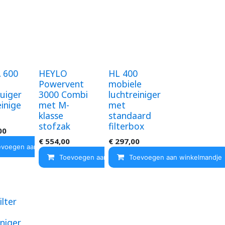
ndje
 600
HEYLO
HL 400
Powervent
mobiele
uiger
3000 Combi
luchtreiniger
einige
met M-
met
klasse
standaard
stofzak
filterbox
00
€
554,00
€
297,00
evoegen aan winkelmandje
Toevoegen aan winkelmandje
Toevoegen aan winkelmandje
lter
iniger