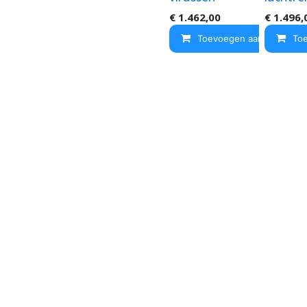
€
1.462,00
€
1.496,
Toevoegen aan winkelma
To