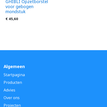
GHIBLI Opzetborstel
voor gebogen
mondstuk
€
45,60
Algemeen
Startpagina
Producten
Advies
Over ons
Projecten