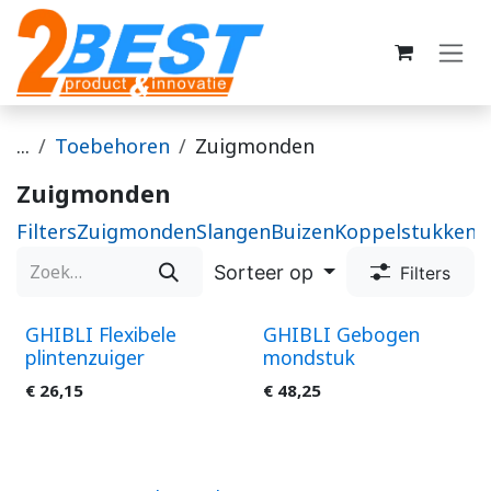
Overslaan naar inhoud
...
Toebehoren
Zuigmonden
Zuigmonden
Filters
Zuigmonden
Slangen
Buizen
Koppelstukken
O
Sorteer op
Filters
GHIBLI Flexibele
GHIBLI Gebogen
plintenzuiger
mondstuk
€
26,15
€
48,25