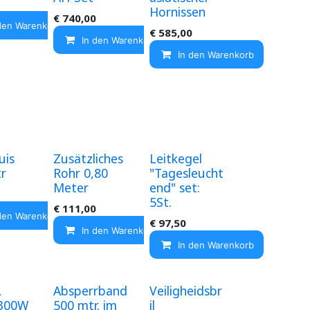
Hornissen
€
740,00
den Warenkorb
€
585,00
In den Warenkorb
In den Warenkorb
uis
Zusätzliches
Leitkegel
tr
Rohr 0,80
"Tagesleucht
Meter
end" set:
5St.
€
111,00
den Warenkorb
€
97,50
In den Warenkorb
In den Warenkorb
A
Absperrband
Veiligheidsbr
300W
500 mtr. im
il