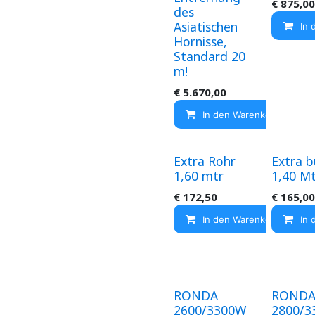
€
875,00
des
Asiatischen
In 
Hornisse,
Standard 20
m!
€
5.670,00
In den Warenkorb
Extra Rohr
Extra b
1,60 mtr
1,40 M
€
172,50
€
165,00
In den Warenkorb
In 
RONDA
ROND
2600/3300W
2800/3