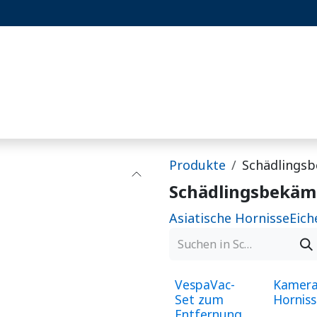
er 2Best
Projekte
Blog
Hornissen-Set
Produkte
Schädlings
Schädlingsbekä
Asiatische Hornisse
Eich
VespaVac-
Kamera
Set zum
Hornis
Entfernung