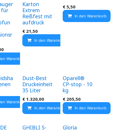
auger
Karton
€
5,50
 für
Extrem
Reißfest mit
In den Warenkorb
pfun
aufdruck
€
21,50
ionsr
In den Warenkorb
00
den Warenkorb
eidsha
Dust-Best
Oparell®
enen
Druckeinheit
CP-stop - 10
35 Liter
kg
€
1.320,00
€
205,50
den Warenkorb
In den Warenkorb
In den Warenkorb
 DE
GHIBLI S-
Gloria