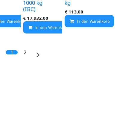
1000 kg
kg
(IBC)
€
113,00
€
17.932,00
den Warenkorb
In den Warenkorb
In den Warenkorb
1
2