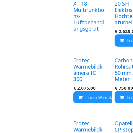
XT 18
20 SH
Multifunktio
Elektri
ns-
Hocht
Luftbehandl
aturhe
ungsgerät
€
2.629,
In 
Trotec
Carbon
Wärmebildk
Rohrsa
amera IC
50 mm,
300
Meter
€
2.075,00
€
750,00
In den Warenkorb
In 
Trotec
Oparel
Wärmebildk
CP-stop