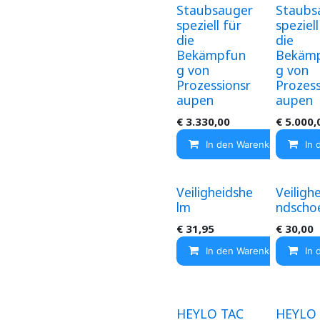
Staubsauger
Staubs
speziell für
speziell
die
die
Bekämpfun
Bekäm
g von
g von
Prozessionsr
Prozess
aupen
aupen
€
3.330,00
€
5.000,
In den Warenkorb
In 
Veiligheidshe
Veiligh
lm
ndscho
€
31,95
€
30,00
In den Warenkorb
In 
HEYLO TAC
HEYLO