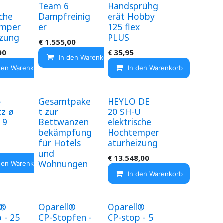
Team 6
Handsprühg
sche
Dampfreinig
erät Hobby
emper
er
125 flex
izung
PLUS
€
1.555,00
00
€
35,95
In den Warenkorb
den Warenkorb
In den Warenkorb
-
Gesamtpake
HEYLO DE
tz ø
t zur
20 SH-U
 9
Bettwanzen
elektrische
bekämpfung
Hochtemper
für Hotels
aturheizung
und
€
13.548,00
Wohnungen
den Warenkorb
In den Warenkorb
l®
Oparell®
Oparell®
 - 25
CP-Stopfen -
CP-stop - 5