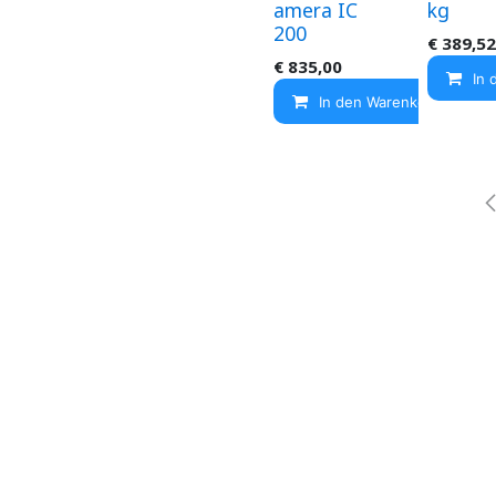
amera IC
kg
200
€
389,52
€
835,00
In 
In den Warenkorb