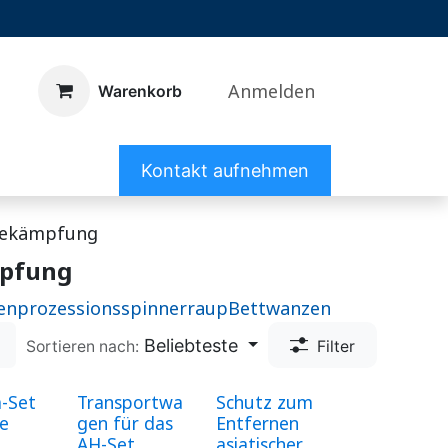
Anmelden
Warenkorb
Kontakt aufnehmen
bekämpfung
mpfung
enprozessionsspinnerraup
Bettwanzen
Beliebteste
Sortieren nach:
Filter
-Set
Transportwa
Schutz zum
se
gen für das
Entfernen
AH-Set
asiatischer