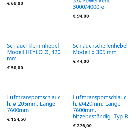
3.0/PowerVent
€
69,00
3000/4000-e
€
94,00
Schlauchklemmhebel
Schlauchschellenhebel
Modell HEYLO Ø¸ 420
Modell ø 305 mm
mm
€
44,00
€
50,00
Lufttransportschlauc
Lufttransportschlauc
h, ø 205mm, Länge
h, Ø420mm, Länge
7600mm
7600mm,
hitzebeständig, Typ B
€
154,50
€
276,00