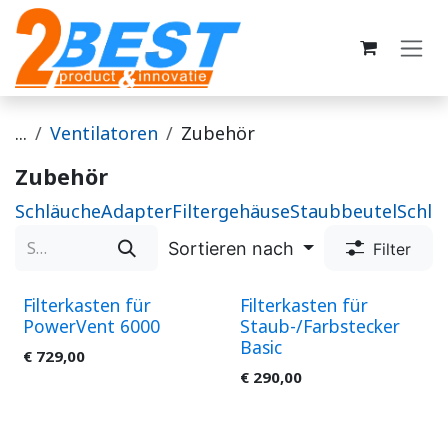
Zum Inhalt springen
...
Ventilatoren
Zubehör
Zubehör
Schläuche
Adapter
Filtergehäuse
Staubbeutel
Schl
Sortieren nach
Filter
Filterkasten für
Filterkasten für
PowerVent 6000
Staub-/Farbstecker
Basic
€
729,00
€
290,00