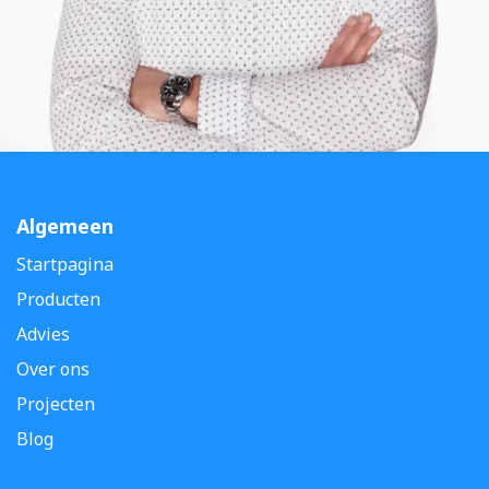
Algemeen
Startpagina
Producten
Advies
Over ons
Projecten
Blog