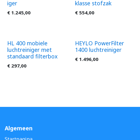
iger
klasse stofzak
€
1.245,00
€
554,00
HL 400 mobiele
HEYLO PowerFilter
luchtreiniger met
1400 luchtreiniger
standaard filterbox
€
1.496,00
€
297,00
Algemeen
Startpagina