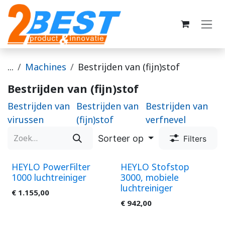
Overslaan naar inhoud
...
Machines
Bestrijden van (fijn)stof
Bestrijden van (fijn)stof
Bestrijden van
Bestrijden van
Bestrijden van
virussen
(fijn)stof
verfnevel
Sorteer op
Filters
HEYLO PowerFilter
HEYLO Stofstop
1000 luchtreiniger
3000, mobiele
luchtreiniger
€
1.155,00
€
942,00