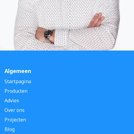
Algemeen
Startpagina
Producten
Advies
Over ons
Projecten
Blog