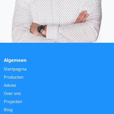
Algemeen
Startpagina
Producten
Advies
Over ons
Projecten
Blog