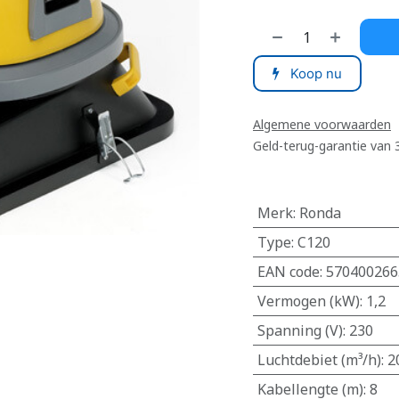
Koop nu
Algemene voorwaarden
Geld-terug-garantie van
Merk
:
Ronda
Type
:
C120
EAN code
:
570400266
Vermogen (kW)
:
1,2
Spanning (V)
:
230
Luchtdebiet (m³/h)
:
2
Kabellengte (m)
:
8