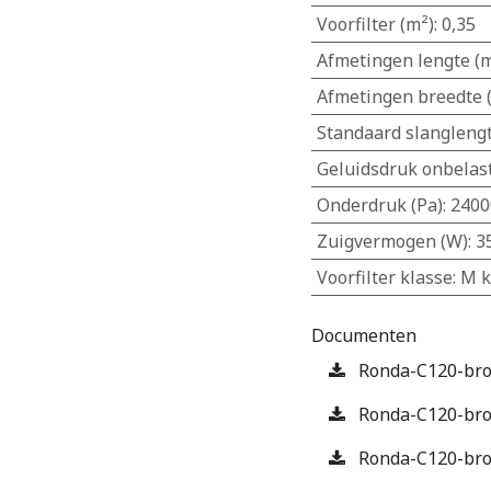
Voorfilter (m²)
:
0,35
Afmetingen lengte (
Afmetingen breedte
Standaard slanglengt
Geluidsdruk onbelast
Onderdruk (Pa)
:
2400
Zuigvermogen (W)
:
3
Voorfilter klasse
:
M k
Documenten
Ronda-C120-broc
Ronda-C120-bro
Ronda-C120-bro