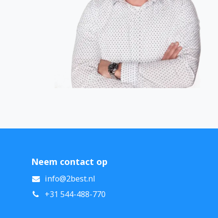
Neem contact op
info@2best.nl
+31 544-488-770