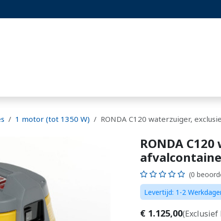
st
Projecten
Blog
Hoornaarset
es
1 motor (tot 1350 W)
RONDA C120 waterzuiger, exclusie
RONDA C120 w
afvalcontaine
(0 beoord
Levertijd: 1-2 Werkdage
€
1.125,00
(Exclusief