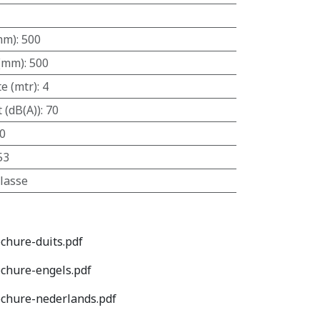
mm)
:
500
 (mm)
:
500
e (mtr)
:
4
 (dB(A))
:
70
0
53
lasse
hure-duits.pdf
chure-engels.pdf
chure-nederlands.pdf