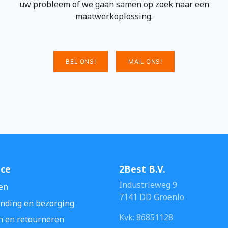
uw probleem of we gaan samen op zoek naar een
maatwerkoplossing.
BEL ONS!
MAIL ONS!
ice
2Best B.V.
Industrieweg 9
en
7141 DD Groenlo
nding en bezorging
Kvk: 86851128
n en retourneren