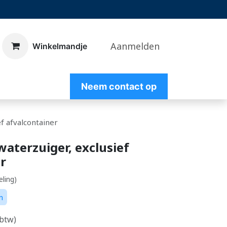
Aanmelden
​Winkelmandje
Nee
m contact op
f afvalcontainer
aterzuiger, exclusief
r
eling)
n
 btw)