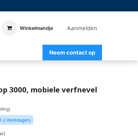
Aanmelden
​Winkelmandje
Nee
m contact op
p 3000, mobiele verfnevel
eling)
 (1-2 Werkdagen)
tw)