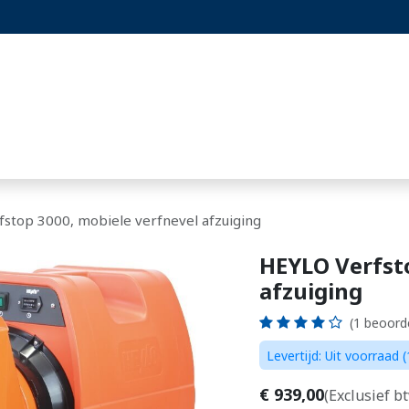
st
Projecten
Blog
Hoornaarset
stop 3000, mobiele verfnevel afzuiging
HEYLO Verfsto
afzuiging
(1 beoord
Levertijd: Uit voorraad
€
939,00
(Exclusief b