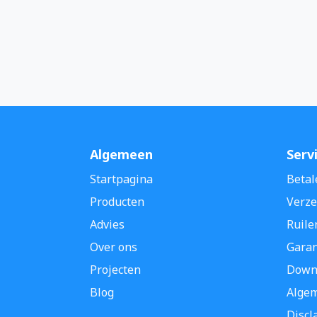
Algemeen
Serv
Startpagina
Betal
Producten
Verze
Advies
Ruile
Over ons
Garan
Projecten
Down
Blog
Alge
Discl