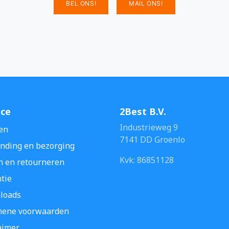
BEL ONS!
MAIL ONS!
ice
2Best B.V.
Industrieweg 9
en
7141 DD Groenlo
nding en bezorging
Kvk: 86851128
n en retourneren
tie
loads
mene voorwaarden
aimer