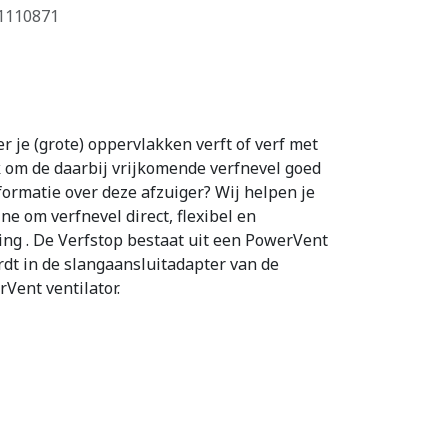
1110871
 je (grote) oppervlakken verft of verf met
jk om de daarbij vrijkomende verfnevel goed
nformatie over deze afzuiger? Wij helpen je
e om verfnevel direct, flexibel en
ing . De Verfstop bestaat uit een PowerVent
ordt in de slangaansluitadapter van de
Vent ventilator.