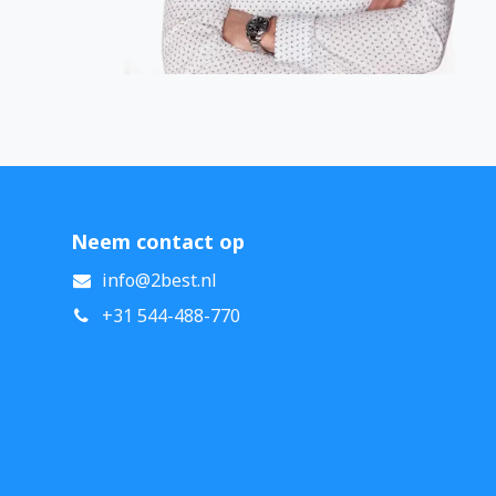
Neem contact op
info@2best.nl
+31 544-488-770