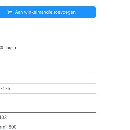
Aan winkelmandje toevoegen
 30 dagen
7136
102
mm)
:
800