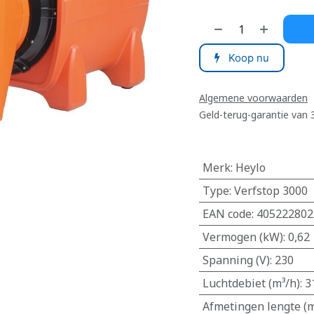
Koop nu
Algemene voorwaarden
Geld-terug-garantie van
Merk
:
Heylo
Type
:
Verfstop 3000
EAN code
:
405222802
Vermogen (kW)
:
0,62
Spanning (V)
:
230
Luchtdebiet (m³/h)
:
3
Afmetingen lengte (