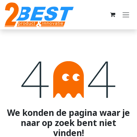
Overslaan naar inhoud
Fout 404
We konden de pagina waar je
naar op zoek bent niet
vinden!