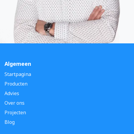
Algemeen
Startpagina
Producten
Advies
Over ons
Projecten
Blog