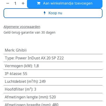
Aan winkelmandje toevoegen
Koop nu
Algemene voorwaarden
Geld-terug-garantie van 30 dagen
Merk
:
Ghibli
Type
:
Power InDust AX 20 SP Z22
Vermogen (kW)
:
1,8
IP-klasse
:
55
Luchtdebiet (m³/h)
:
249
Hoofdfilter (m²)
:
3
Afmetingen lengte (mm)
:
520
Afmetingen breedte (mm)
:
480