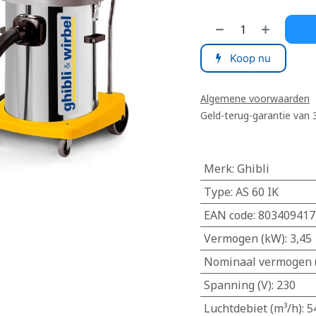
Koop nu
Algemene voorwaarden
Geld-terug-garantie van
Merk
:
Ghibli
Type
:
AS 60 IK
EAN code
:
803409417
Vermogen (kW)
:
3,45
Nominaal vermogen 
Spanning (V)
:
230
Luchtdebiet (m³/h)
:
5