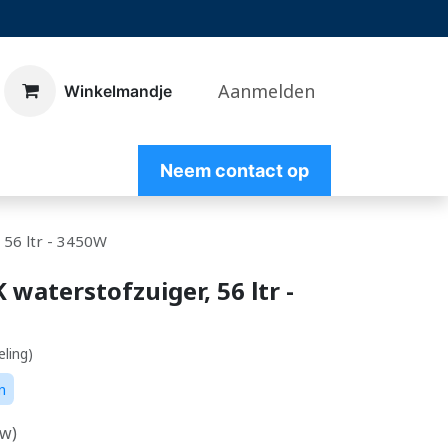
Aanmelden
​Winkelmandje
Nee
m contact op
, 56 ltr - 3450W
K waterstofzuiger, 56 ltr -
eling)
n
tw)