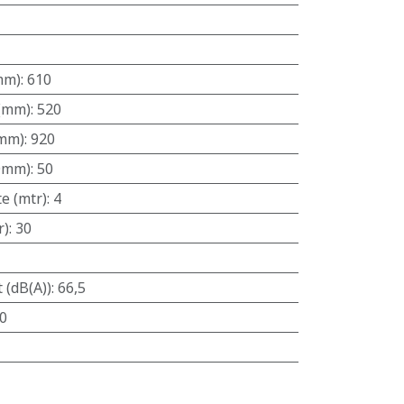
mm)
:
610
 (mm)
:
520
(mm)
:
920
(Ømm)
:
50
e (mtr)
:
4
r)
:
30
 (dB(A))
:
66,5
0