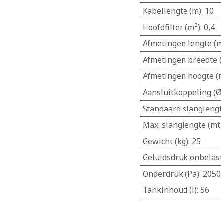
Kabellengte (m)
:
10
Hoofdfilter (m²)
:
0,4
Afmetingen lengte (
Afmetingen breedte
Afmetingen hoogte 
Aansluitkoppeling 
Standaard slanglengt
Max. slanglengte (mt
Gewicht (kg)
:
25
Geluidsdruk onbelast
Onderdruk (Pa)
:
2050
Tankinhoud (l)
:
56
​