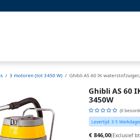
st
Projecten
Blog
Hoornaarset
es
3 motoren (tot 3450 W)
Ghibli AS 60 IK waterstofzuiger
Ghibli AS 60 I
3450W
(0 beoord
Levertijd: 3-5 Werkdage
€
846,00
(Exclusief b