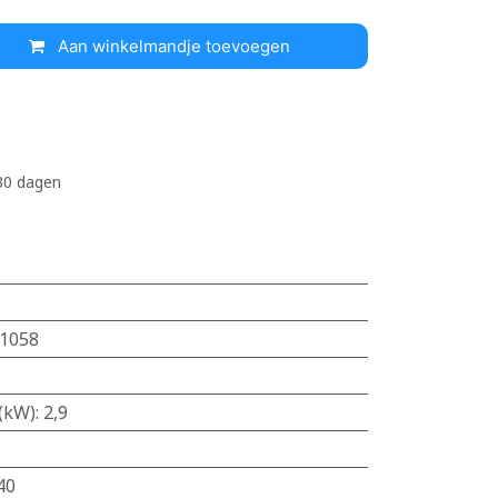
Aan winkelmandje toevoegen
 30 dagen
1058
(kW)
:
2,9
40