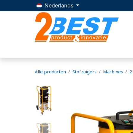
Overslaan naar inhoud
Nederlands
Home
Producten
Advies
Over 2Be
Alle producten
Stofzuigers
Machines
2