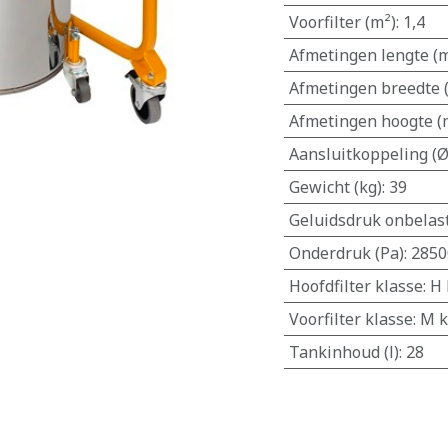
Voorfilter (m²)
:
1,4
Afmetingen lengte (
Afmetingen breedte
Afmetingen hoogte 
Aansluitkoppeling 
Gewicht (kg)
:
39
Geluidsdruk onbelast
Onderdruk (Pa)
:
2850
Hoofdfilter klasse
:
H 
Voorfilter klasse
:
M k
Tankinhoud (l)
:
28
​