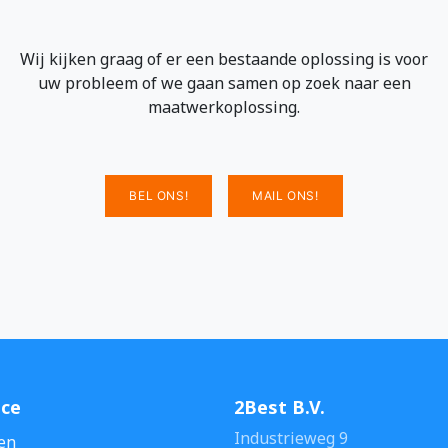
Wij kijken graag of er een bestaande oplossing is voor
uw probleem of we gaan samen op zoek naar een
maatwerkoplossing.
BEL ONS!
MAIL ONS!
ice
2Best B.V.
Industrieweg 9
en