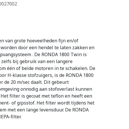
0027002
n van grote hoeveelheden fijn en/of
d worden door een hendel te laten zakken en
c-opvangsysteem . De RONDA 1800 Twin is
zelfs bij gebruik van een langere
om één of beide motoren in te schakelen. De
oor H-klasse stofzuigers, is de RONDA 1800
 de 20 m/sec daalt. Dit gebeurt
e omgeving onnodig aan stofoverlast kunnen
et filter is gecoat met teflon en heeft een
nt- of gipsstof. Het filter wordt tijdens het
steem met een lange levensduur. De RONDA
PA-filter.