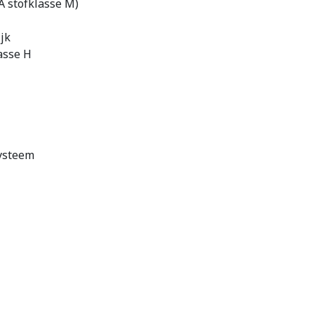
A stofklasse M)
jk
asse H
ysteem