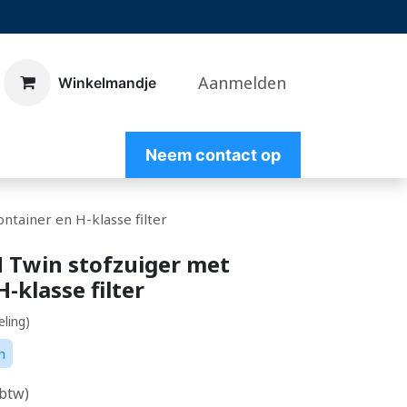
Aanmelden
​Winkelmandje
Nee
m contact op
tainer en H-klasse filter
Twin stofzuiger met
-klasse filter
eling)
n
 btw)