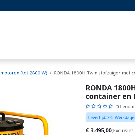
st
Projecten
Blog
Hoornaarset
 motoren (tot 2800 W)
RONDA 1800H Twin stofzuiger met con
RONDA 1800H 
container en H
(0 beoord
Levertijd: 3-5 Werkdage
€
3.495,00
(Exclusief