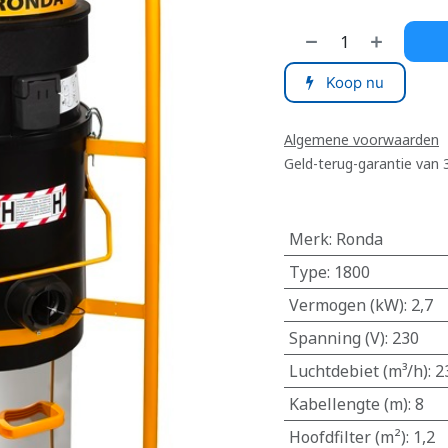
Koop nu
Algemene voorwaarden
Geld-terug-garantie van
Merk
:
Ronda
Type
:
1800
Vermogen (kW)
:
2,7
Spanning (V)
:
230
Luchtdebiet (m³/h)
:
2
Kabellengte (m)
:
8
Hoofdfilter (m²)
:
1,2