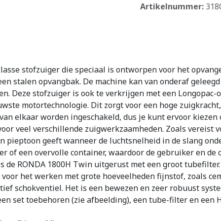
Artikelnummer:
318
sse stofzuiger die speciaal is ontworpen voor het opvange
et een stalen opvangbak. De machine kan van onderaf geleeg
len. Deze stofzuiger is ook te verkrijgen met een Longopa
ste motortechnologie. Dit zorgt voor een hoge zuigkracht, 
van elkaar worden ingeschakeld, dus je kunt ervoor kiezen 
oor veel verschillende zuigwerkzaamheden. Zoals vereist v
n pieptoon geeft wanneer de luchtsnelheid in de slang onder
lter of een overvolle container, waardoor de gebruiker en d
is de RONDA 1800H Twin uitgerust met een groot tubefilter. H
s voor het werken met grote hoeveelheden fijnstof, zoals ceme
ctief schokventiel. Het is een bewezen en zeer robuust sy
 set toebehoren (zie afbeelding), een tube-filter en een HE