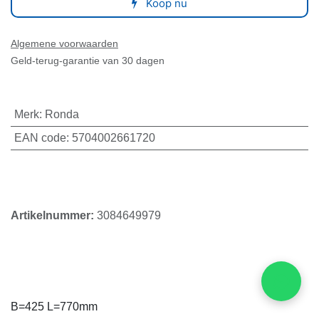
Plastic zak t.b.v. Ronda 400
(0 beoordeling)
Levertijd: 3-5 Werkdagen
€
3,35
(Exclusief btw)
Aan winkelmandje toevoegen
Koop nu