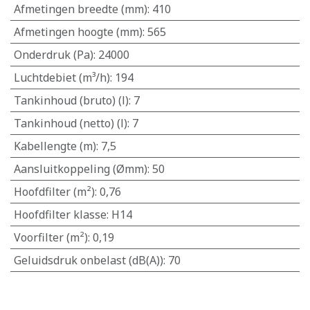
Afmetingen breedte (mm)
:
410
Afmetingen hoogte (mm)
:
565
Onderdruk (Pa)
:
24000
Luchtdebiet (m³/h)
:
194
Tankinhoud (bruto) (l)
:
7
Tankinhoud (netto) (l)
:
7
Kabellengte (m)
:
7,5
Aansluitkoppeling (Ømm)
:
50
Hoofdfilter (m²)
:
0,76
Hoofdfilter klasse
:
H14
Voorfilter (m²)
:
0,19
Geluidsdruk onbelast (dB(A))
:
70
​