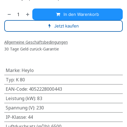
In den Warenkorb
Jetzt kaufen
Allgemeine Geschäftsbedingungen
30 Tage Geld-zurück-Garantie
Marke
:
Heylo
Typ
:
K 80
EAN-Code
:
4052228000443
Leistung (kW)
:
83
Spannung (V)
:
230
IP-Klasse
:
44
Luftdurchsatz (m³/h)
:
6500