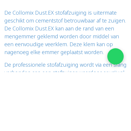
De Collomix Dust.EX stofafzuiging is uitermate
geschikt om cementstof betrouwbaar af te zuigen.
De Collomix Dust.EX kan aan de rand van een
mengemmer geklemd worden door middel van
een eenvoudige veerklem. Deze klem kan op
nagenoeg elke emmer geplaatst worden.
De professionele stofafzuiging wordt via een slang
verbonden aan een stofzuiger, waardoor er vrijwel
stofvrij gewerkt kan worden. Deze afzuiging zuigt
de stof die wil ontsnappen snel en betrouwbaar
weg. Dit voorkomt blootstelling aan cementstof en
draagt bij aan een schone werkomgeving.
BESTEL DIRECT!
Bekijk hier de werking van de Collomix Dust.EX