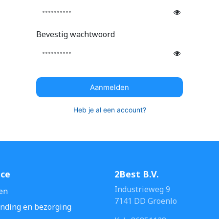
Bevestig wachtwoord
Aanmelden
Heb je al een account?
ice
2Best B.V.
Industrieweg 9
en
7141 DD Groenlo
nding en bezorging