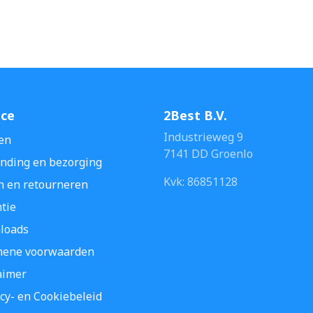
ice
2Best B.V.
Industrieweg 9
en
7141 DD Groenlo
nding en bezorging
Kvk: 86851128
n en retourneren
tie
loads
mene voorwaarden
aimer
cy- en Cookiebeleid