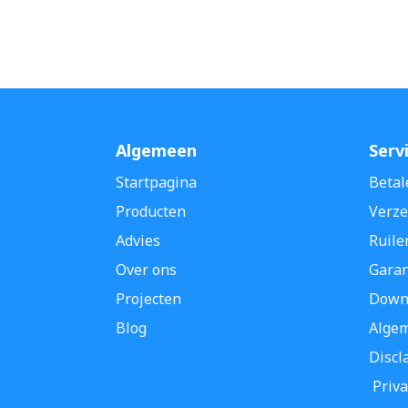
Algemeen
Serv
Startpagina
Betal
Producten
Verze
Advies
Ruile
Over ons
Garan
Projecten
Down
Blog
Alge
Discl
Priva