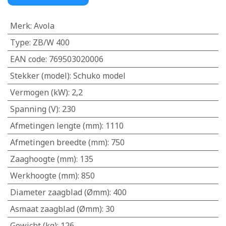
Merk
:
Avola
Type
:
ZB/W 400
EAN code
:
769503020006
Stekker (model)
:
Schuko model
Vermogen (kW)
:
2,2
Spanning (V)
:
230
Afmetingen lengte (mm)
:
1110
Afmetingen breedte (mm)
:
750
Zaaghoogte (mm)
:
135
Werkhoogte (mm)
:
850
Diameter zaagblad (Ømm)
:
400
Asmaat zaagblad (Ømm)
:
30
Gewicht (kg)
:
126