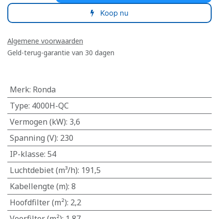
Koop nu
Algemene voorwaarden
Geld-terug-garantie van 30 dagen
Merk
:
Ronda
Type
:
4000H-QC
Vermogen (kW)
:
3,6
Spanning (V)
:
230
IP-klasse
:
54
Luchtdebiet (m³/h)
:
191,5
Kabellengte (m)
:
8
Hoofdfilter (m²)
:
2,2
Voorfilter (m²)
:
1,87