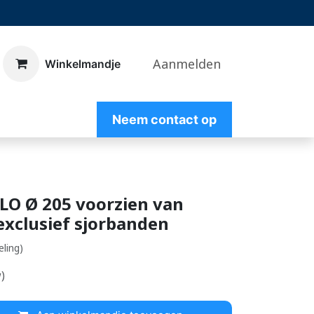
Aanmelden
​Winkelmandje
Nee
m contact op
YLO Ø 205 voorzien van
xclusief sjorbanden
eling)
)