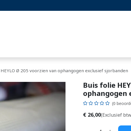
st
Projecten
Blog
Hoornaarset
ie HEYLO Ø 205 voorzien van ophangogen exclusief sjorbanden
Buis folie HE
ophangogen e
(0 beoord
€
26,00
(Exclusief btw