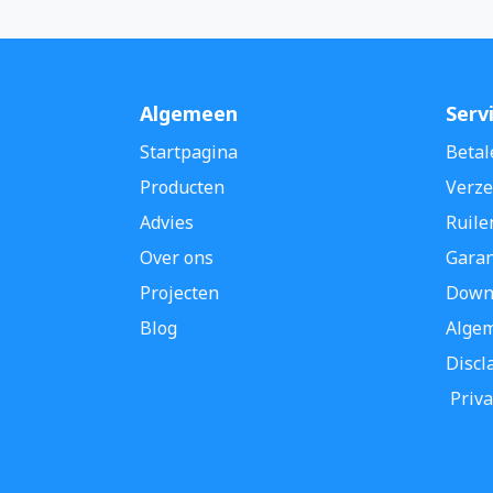
Algemeen
Serv
Startpagina
Betal
Producten
Verze
Advies
Ruile
Over ons
Garan
Projecten
Down
Blog
Alge
Discl
Priva