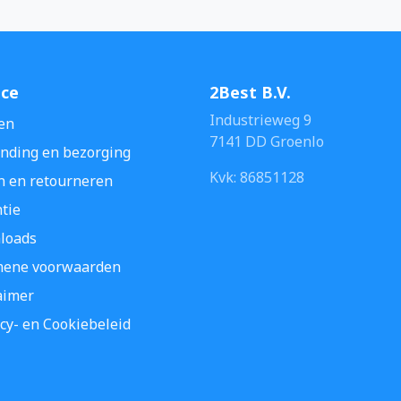
ice
2Best B.V.
Industrieweg 9
en
7141 DD Groenlo
nding en bezorging
Kvk: 86851128
n en retourneren
tie
loads
mene voorwaarden
aimer
cy- en Cookiebeleid