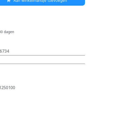
Aan winkelmandje toevoegen
 30 dagen
6734
1250100