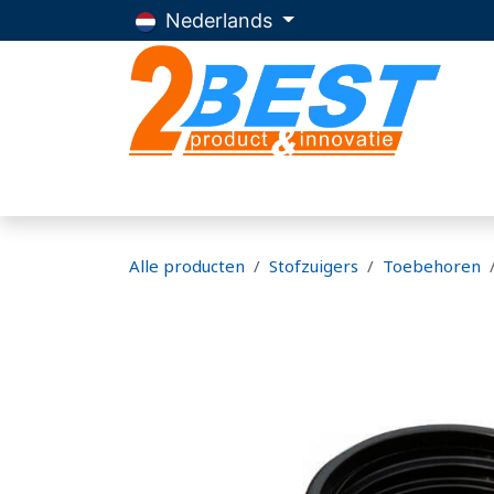
Overslaan naar inhoud
Nederlands
Home
Producten
Advies
Over 2Be
Alle producten
Stofzuigers
Toebehoren