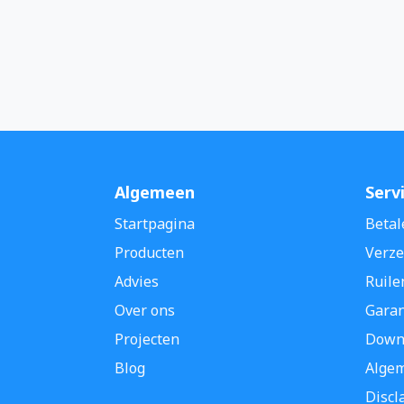
Algemeen
Serv
Startpagina
Betal
Producten
Verze
Advies
Ruile
Over ons
Garan
Projecten
Down
Blog
Alge
Discl