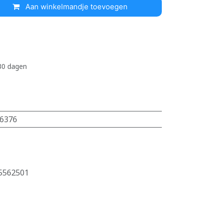
Aan winkelmandje toevoegen
 30 dagen
6376
5562501