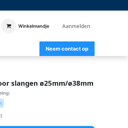
Aanmelden
​Winkelmandje
Nee
m contact op
voor slangen ø25mm/ø38mm
eling)
n
)