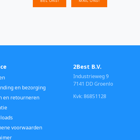
BEL ONS!
MAIL ONS!
ice
2Best B.V.
Industrieweg 9
en
7141 DD Groenlo
nding en bezorging
Kvk: 86851128
n en retourneren
tie
loads
mene voorwaarden
aimer