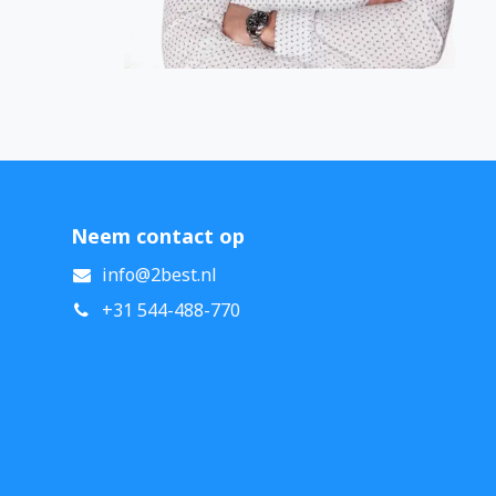
Neem contact op
info@2best.nl
+31 544-488-770