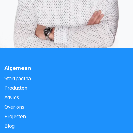
Algemeen
Startpagina
Producten
Advies
Over ons
Projecten
Blog