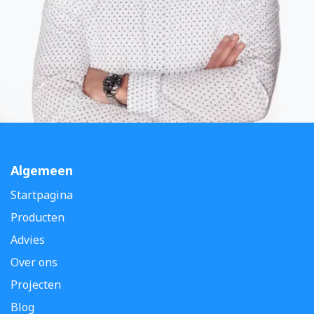
Algemeen
Startpagina
Producten
Advies
Over ons
Projecten
Blog