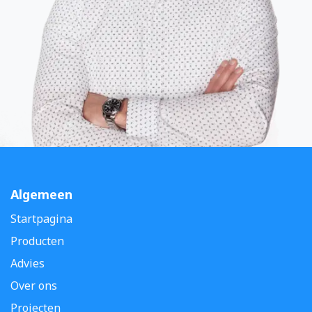
Algemeen
Startpagina
Producten
Advies
Over ons
Projecten