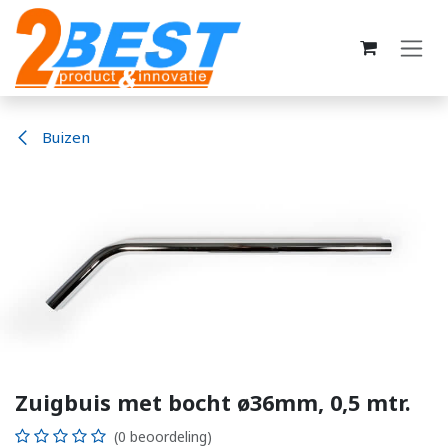
Overslaan naar inhoud
Buizen
Zuigbuis met bocht ø36mm, 0,5 mtr.
(0 beoordeling)