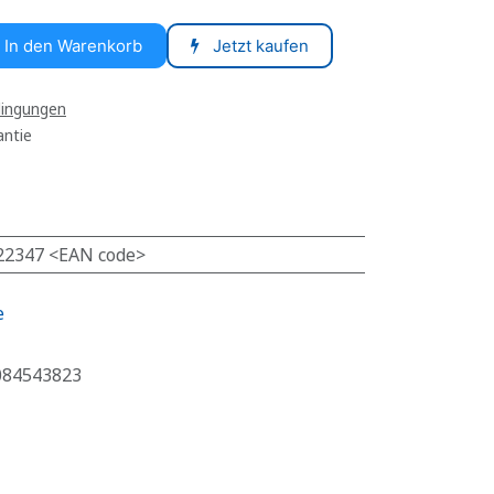
In den Warenkorb
Jetzt kaufen
dingungen
antie
22347 <EAN code>
e
084543823