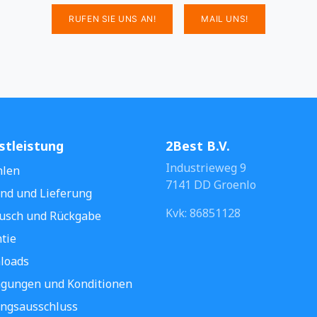
RUFEN SIE UNS AN!
MAIL UNS!
stleistung
2Best B.V.
Industrieweg 9
hlen
7141 DD Groenlo
nd und Lieferung
Kvk: 86851128
usch und Rückgabe
tie
loads
gungen und Konditionen
ngsausschluss