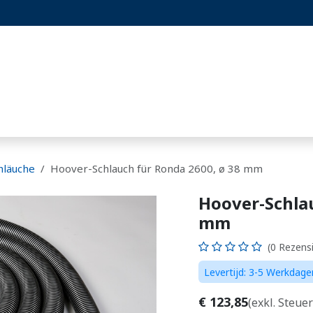
er 2Best
Projekte
Blog
Hornissen-Set
hläuche
Hoover-Schlauch für Ronda 2600, ø 38 mm
Hoover-Schlau
mm
(0 Rezens
Levertijd: 3-5 Werkdage
€
123,85
(exkl. Steue