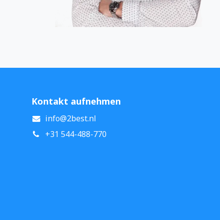
Kontakt aufnehmen
info@2best.nl
+31 544-488-770