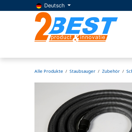
Zum Inhalt springen
Deutsch
Startseite
Produkte
Beratung
Ub
Alle Produkte
Staubsauger
Zubehör
Sc